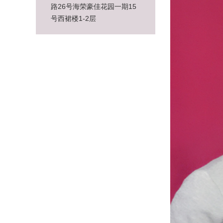
路26号海荣豪佳花园一期15
号西裙楼1-2层