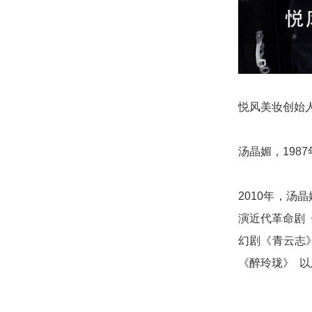
悦风美妆创始
汤晶媚，198
2010年，汤
演近代革命剧《
幻剧《青云志》
《醉玲珑》 