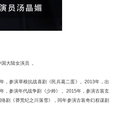
中国大陆女演员 。
2年，参演草根抗战喜剧《民兵葛二蛋》。2013年，出
年，参演年代战争剧《少帅》 。2015年，参演古装玄
参演网络剧《莽荒纪之川落雪》，同年参演古装奇幻权谋剧