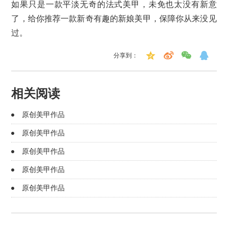
如果只是一款平淡无奇的法式美甲，未免也太没有新意
了，给你推荐一款新奇有趣的新娘美甲，保障你从来没见
过。
分享到：
相关阅读
原创美甲作品
原创美甲作品
原创美甲作品
原创美甲作品
原创美甲作品