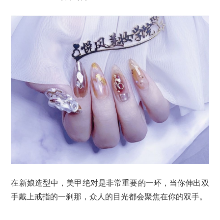
在新娘造型中，美甲绝对是非常重要的一环，当你伸出双
手戴上戒指的一刹那，众人的目光都会聚焦在你的双手。