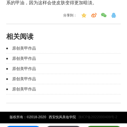
系的甲油，因为这样会使皮肤变得更加暗淡。
分享到：
相关阅读
原创美甲作品
原创美甲作品
原创美甲作品
原创美甲作品
原创美甲作品
版权所有：©2018-2020 西安悦风美妆学院
陕ICP备2022000409号-2