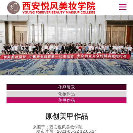
作品展示
化妆作品
美甲作品
原创美甲作品
来源于：西安悦风美妆学院
发布时间：2021-05-22 12:05:24