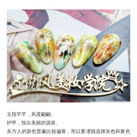
玉指芊芊，风度翩翩。
护甲，指尖美丽的源泉。
东方人的肤色普遍比较偏黄，所以要谨慎选择灰色和黄色