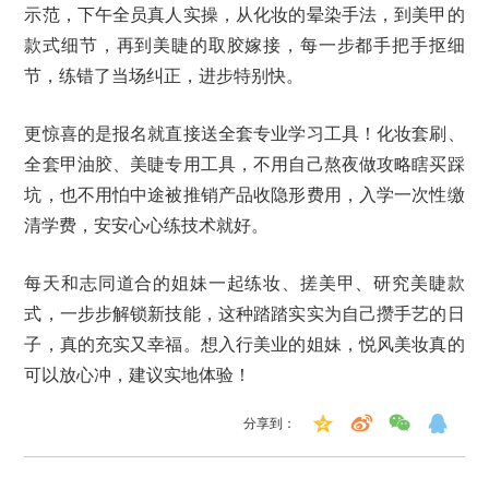
示范，下午全员真人实操，从化妆的晕染手法，到美甲的
款式细节，再到美睫的取胶嫁接，每一步都手把手抠细
节，练错了当场纠正，进步特别快。
更惊喜的是报名就直接送全套专业学习工具！化妆套刷、
全套甲油胶、美睫专用工具，不用自己熬夜做攻略瞎买踩
坑，也不用怕中途被推销产品收隐形费用，入学一次性缴
清学费，安安心心练技术就好。
每天和志同道合的姐妹一起练妆、搓美甲、研究美睫款
式，一步步解锁新技能，这种踏踏实实为自己攒手艺的日
子，真的充实又幸福。想入行美业的姐妹，悦风美妆真的
可以放心冲，建议实地体验！
分享到：