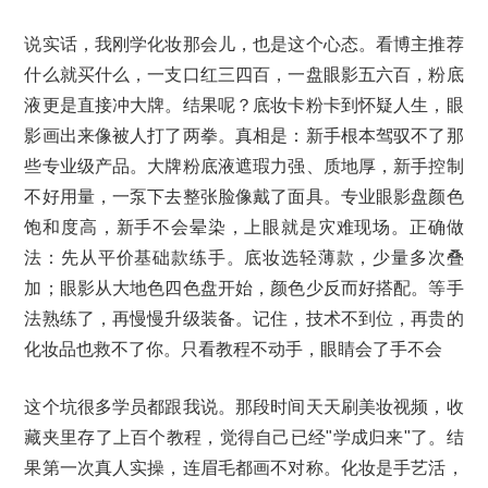
说实话，我刚学化妆那会儿，也是这个心态。看博主推荐
什么就买什么，一支口红三四百，一盘眼影五六百，粉底
液更是直接冲大牌。结果呢？底妆卡粉卡到怀疑人生，眼
影画出来像被人打了两拳。真相是：新手根本驾驭不了那
些专业级产品。大牌粉底液遮瑕力强、质地厚，新手控制
不好用量，一泵下去整张脸像戴了面具。专业眼影盘颜色
饱和度高，新手不会晕染，上眼就是灾难现场。正确做
法：先从平价基础款练手。底妆选轻薄款，少量多次叠
加；眼影从大地色四色盘开始，颜色少反而好搭配。等手
法熟练了，再慢慢升级装备。记住，技术不到位，再贵的
化妆品也救不了你。只看教程不动手，眼睛会了手不会
这个坑很多学员都跟我说。那段时间天天刷美妆视频，收
藏夹里存了上百个教程，觉得自己已经"学成归来"了。结
果第一次真人实操，连眉毛都画不对称。化妆是手艺活，