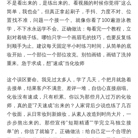
不是看出来的，是练出来的。看视频的时候你觉得"这么
简单，我也会"，但真正拿起刷子，手抖、力度不对、位
置找不准，问题一个接一个。就像你看了100遍游泳教
学，不下水永远学不会。正确做法：每看完一个教程，立
刻对着镜子练。哪怕只学一个画眉毛的技巧，也要反复练
到顺手为止。建议每天固定半小时练习时间，从简单的底
妆开始，一个部位一个部位攻克。别怕画错，画错了洗掉
重来。急于求成，想"速成"当化妆师
这个误区要命。我见过太多人，学了几天，个把月就急着
去接单，结果客户不满意、差评一堆，自信心直接崩塌。
化妆没有速成，只有积累。你以为那些月入过万的化妆
师，真的是"7天速成"出来的？人家背后少说也练了几百
个妆面，从日常妆到新娘妆，从素人改造到时尚大片，一
步步熬出来的。那些宣传"短期精通""学完立马独立接
单"的，你信了就输了。正确做法：给自己定一个合理的