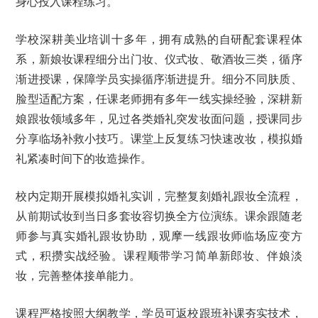
身心投入课程练习。
学校深耕美业培训十多年，拥有成熟的自研配套课程体
系，新娘妆课程细分出门妆、仪式妆、敬酒妆三类，循序
渐进授课，保障学员实操循序渐进提升。细分不同肤质、
脸型适配方案，任课老师拥有多年一线实操经验，深耕新
娘跟妆领域多年，见过各类婚礼突发妆面问题，授课同步
分享临场补救小技巧。课堂上反复练习快速改妆，模拟婚
礼紧凑时间下的妆造操作。
校内定期开展模拟婚礼实训，完整复刻婚礼跟妆全流程，
从前期试妆到当日多套妆容切换全方位演练。课余跟随老
师参与真实婚礼跟妆协助，观摩一线跟妆师临场应变方
式，积攒实战经验。课程顺带学习简单新郎妆、伴娘淡
妆，完善整体接单能力。
课程严格按照大纲教学，学员可返校跟班补课夯实技术，