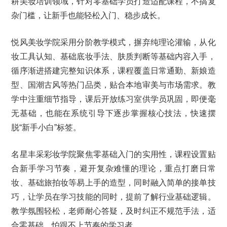
耕美妆培训领域，针对零基础学员打造适配课程，不搞复
杂门槛，让新手也能轻松入门、稳步成长。
悦风美妆学院采用分阶教学模式，摒弃纯理论灌输，从化
妆工具认知、基础底妆手法、肤质判断等基础内容入手，
循序渐进搭建完整知识体系，课程覆盖日常通勤、新娘造
型、国潮古风等热门品类，贴合本地审美与市场需求。教
学中注重细节指导，课后开放练习室供学员巩固，即便毫
无基础，也能在系统引导下逐步掌握核心技法，快速摆
脱“新手小白”标签。
名星丰采彩妆学院聚焦零基础入门的实用性，课程设置贴
合新手学习节奏，避开复杂难懂的理论，重点打磨日常
妆、基础旅拍妆等易上手的造型，同时融入简单的接单技
巧，让学员在学习技能的同时，提前了解行业基础逻辑。
教学氛围轻松，老师耐心答疑，及时纠正不规范手法，适
合零基础、怕跟不上节奏的学习者。