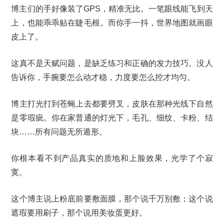
博主们的手好像装了GPS，精准无比。一笔眼线能飞到天
上，也能乖乖贴在睫毛根。而你手一抖，世界地图就画眼
皮上了。
这真不是天赋问题，是缺乏练习和正确的发力技巧。没人
告诉你，手腕要怎么动才稳，力度要怎么控才均匀。
博主打光打到苍蝇上去都要劈叉，皮肤在那种光线下自然
是零瑕疵。你在家普通的灯光下，毛孔、细纹、卡粉、结
块……所有问题无所遁形。
你根本看不到产品真实的质地和上脸效果，光学了个寂
寞。
这个博主说上粉底前要敷面膜，那个说千万别敷；这个说
遮瑕要用刷子，那个说用美妆蛋更好。